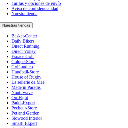
Tarifas y opciones de envío
Aviso de confidencialidad
Nuestra tienda
Nuestras tiendas
Basket-Center
Daily Bikers
Direct Running
Direct-Volley
Espace Golf
Galope-Store
Golf and co
Handball-Store
House of Rugby
La sellerie de Maé
Made in Paradis
Nauti-wave
On-Fight
Padel-Expert
Pecheur-Store
Pet and Garden
Slowood Interior
Smash-Expert