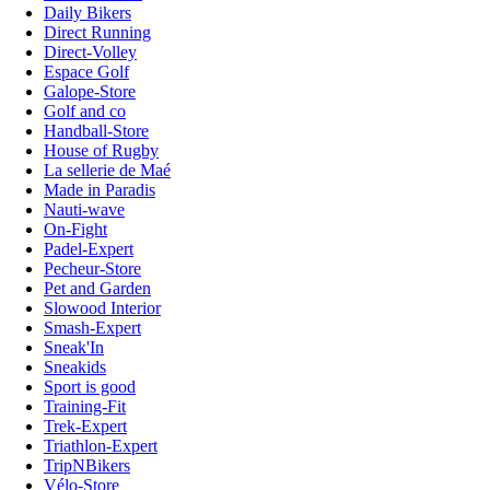
Daily Bikers
Direct Running
Direct-Volley
Espace Golf
Galope-Store
Golf and co
Handball-Store
House of Rugby
La sellerie de Maé
Made in Paradis
Nauti-wave
On-Fight
Padel-Expert
Pecheur-Store
Pet and Garden
Slowood Interior
Smash-Expert
Sneak'In
Sneakids
Sport is good
Training-Fit
Trek-Expert
Triathlon-Expert
TripNBikers
Vélo-Store