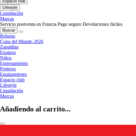
Espacio club
Lifestyle
Liquidación
Marcas
Servicio postventa en Francia
Pago seguro
Devoluciones fáciles
Buscar
Rebajas
Copa del Mundo 2026
Zapatillas
Equipos
Niños
Entrenamiento
Porteros
Equipamiento
Espacio club
Lifestyle
Liquidación
Marcas
Añadiendo al carrito...