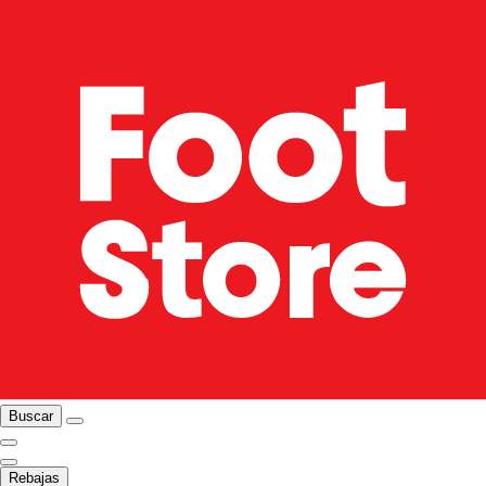
Buscar
Rebajas