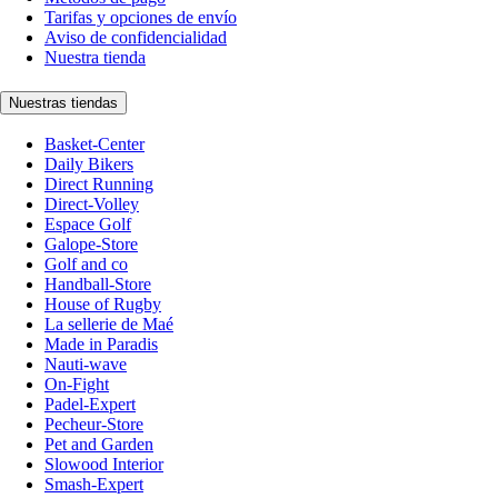
Tarifas y opciones de envío
Aviso de confidencialidad
Nuestra tienda
Nuestras tiendas
Basket-Center
Daily Bikers
Direct Running
Direct-Volley
Espace Golf
Galope-Store
Golf and co
Handball-Store
House of Rugby
La sellerie de Maé
Made in Paradis
Nauti-wave
On-Fight
Padel-Expert
Pecheur-Store
Pet and Garden
Slowood Interior
Smash-Expert