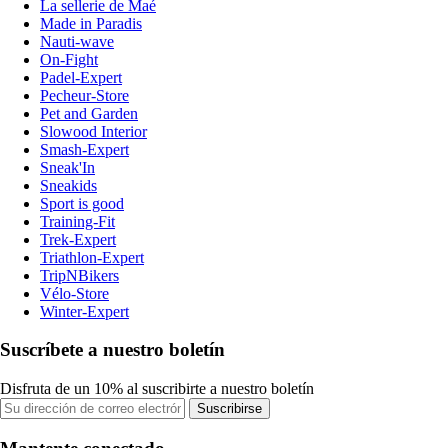
La sellerie de Maé
Made in Paradis
Nauti-wave
On-Fight
Padel-Expert
Pecheur-Store
Pet and Garden
Slowood Interior
Smash-Expert
Sneak'In
Sneakids
Sport is good
Training-Fit
Trek-Expert
Triathlon-Expert
TripNBikers
Vélo-Store
Winter-Expert
Suscríbete a nuestro boletín
Disfruta de un 10% al suscribirte a nuestro boletín
Suscribirse