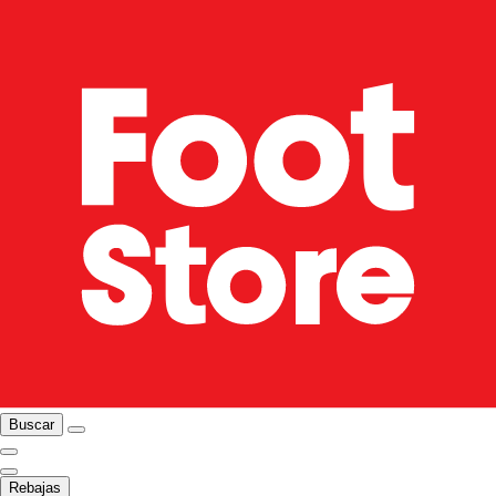
Buscar
Rebajas