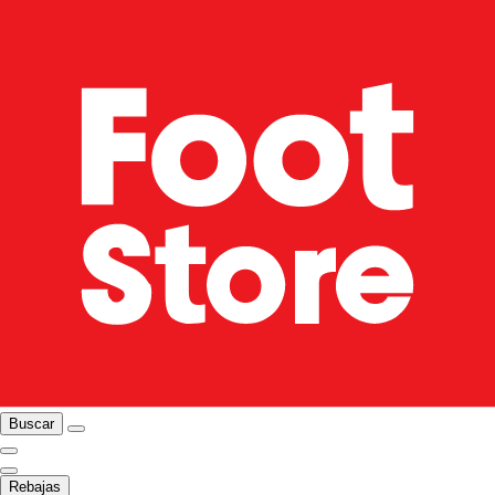
Buscar
Rebajas