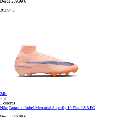
Desde
289,99 €
202,94 €
24h
+-3
1 colores
Nike
Botas de fútbol Mercurial Superfly 10 Elite LV8 FG
Desde
289,99 €