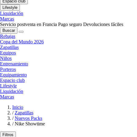
Espacio club
Lifestyle
Liquidación
Marcas
Servicio postventa en Francia
Pago seguro
Devoluciones fáciles
Buscar
Rebajas
Copa del Mundo 2026
Zapatillas
Equipos
Niños
Entrenamiento
Porteros
Equipamiento
Espacio club
Lifestyle
Liquidación
Marcas
Inicio
/
Zapatillas
/
Nuevos Packs
/
Nike Showtime
Filtros