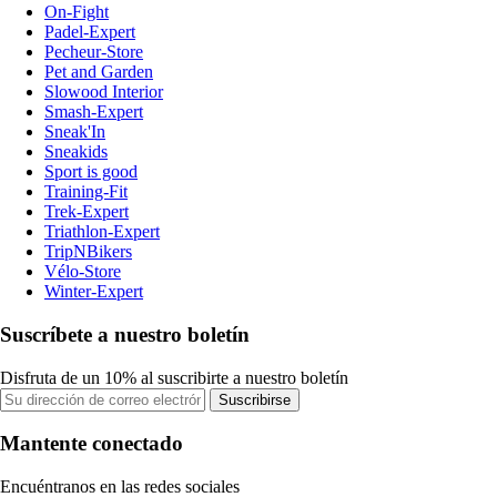
On-Fight
Padel-Expert
Pecheur-Store
Pet and Garden
Slowood Interior
Smash-Expert
Sneak'In
Sneakids
Sport is good
Training-Fit
Trek-Expert
Triathlon-Expert
TripNBikers
Vélo-Store
Winter-Expert
Suscríbete a nuestro boletín
Disfruta de un 10% al suscribirte a nuestro boletín
Suscribirse
Mantente conectado
Encuéntranos en las redes sociales