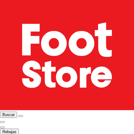
Buscar
Rebajas