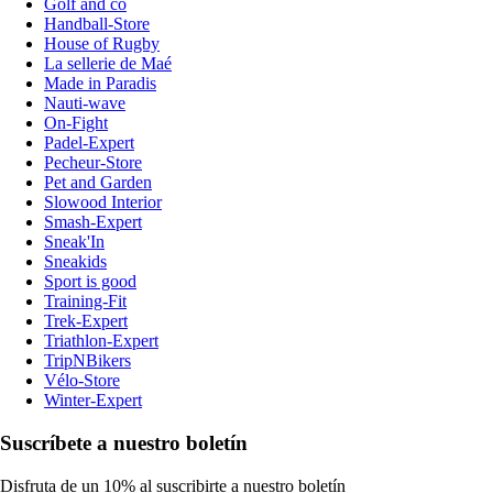
Golf and co
Handball-Store
House of Rugby
La sellerie de Maé
Made in Paradis
Nauti-wave
On-Fight
Padel-Expert
Pecheur-Store
Pet and Garden
Slowood Interior
Smash-Expert
Sneak'In
Sneakids
Sport is good
Training-Fit
Trek-Expert
Triathlon-Expert
TripNBikers
Vélo-Store
Winter-Expert
Suscríbete a nuestro boletín
Disfruta de un 10% al suscribirte a nuestro boletín