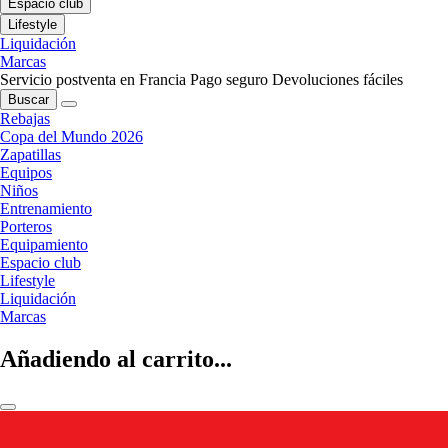
Espacio club
Lifestyle
Liquidación
Marcas
Servicio postventa en Francia
Pago seguro
Devoluciones fáciles
Buscar
Rebajas
Copa del Mundo 2026
Zapatillas
Equipos
Niños
Entrenamiento
Porteros
Equipamiento
Espacio club
Lifestyle
Liquidación
Marcas
Añadiendo al carrito...