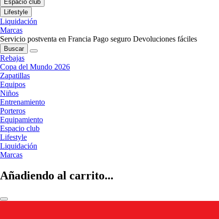
Espacio club
Lifestyle
Liquidación
Marcas
Servicio postventa en Francia
Pago seguro
Devoluciones fáciles
Buscar
Rebajas
Copa del Mundo 2026
Zapatillas
Equipos
Niños
Entrenamiento
Porteros
Equipamiento
Espacio club
Lifestyle
Liquidación
Marcas
Añadiendo al carrito...