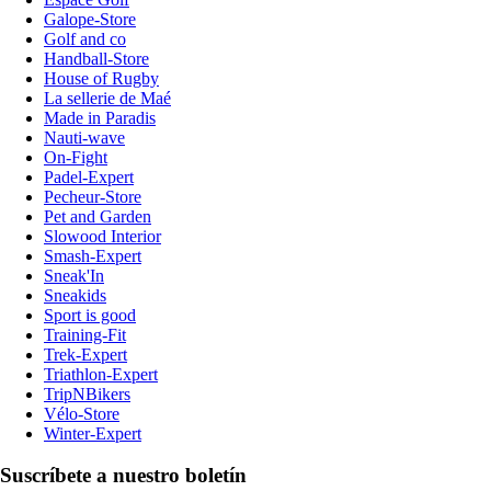
Galope-Store
Golf and co
Handball-Store
House of Rugby
La sellerie de Maé
Made in Paradis
Nauti-wave
On-Fight
Padel-Expert
Pecheur-Store
Pet and Garden
Slowood Interior
Smash-Expert
Sneak'In
Sneakids
Sport is good
Training-Fit
Trek-Expert
Triathlon-Expert
TripNBikers
Vélo-Store
Winter-Expert
Suscríbete a nuestro boletín