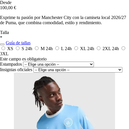
Desde
100,00 €
Exprime tu pasión por Manchester City con la camiseta local 2026/27
de Puma, que combina comodidad, estilo y rendimiento.
Talla
*
Guía de tallas
XS
S
24h
M
24h
L
24h
XL
24h
2XL
24h
3XL
Este campo es obligatorio
Estampados
Insignias oficiales