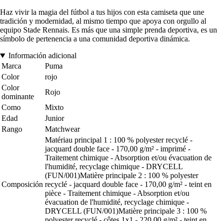
Haz vivir la magia del fútbol a tus hijos con esta camiseta que une
tradición y modernidad, al mismo tiempo que apoya con orgullo al
equipo Stade Rennais. Es más que una simple prenda deportiva, es un
símbolo de pertenencia a una comunidad deportiva dinámica.
Información adicional
Marca
Puma
Color
rojo
Color
Rojo
dominante
Como
Mixto
Edad
Junior
Rango
Matchwear
Matériau principal 1 : 100 % polyester recyclé -
jacquard double face - 170,00 g/m² - imprimé -
Traitement chimique - Absorption et/ou évacuation de
l'humidité, recyclage chimique - DRYCELL
(FUN/001)Matière principale 2 : 100 % polyester
Composición
recyclé - jacquard double face - 170,00 g/m² - teint en
pièce - Traitement chimique - Absorption et/ou
évacuation de l'humidité, recyclage chimique -
DRYCELL (FUN/001)Matière principale 3 : 100 %
polyester recyclé - côtes 1x1 - 220,00 g/m² - teint en