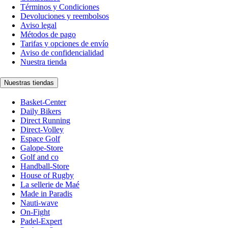
Términos y Condiciones
Devoluciones y reembolsos
Aviso legal
Métodos de pago
Tarifas y opciones de envío
Aviso de confidencialidad
Nuestra tienda
Nuestras tiendas
Basket-Center
Daily Bikers
Direct Running
Direct-Volley
Espace Golf
Galope-Store
Golf and co
Handball-Store
House of Rugby
La sellerie de Maé
Made in Paradis
Nauti-wave
On-Fight
Padel-Expert