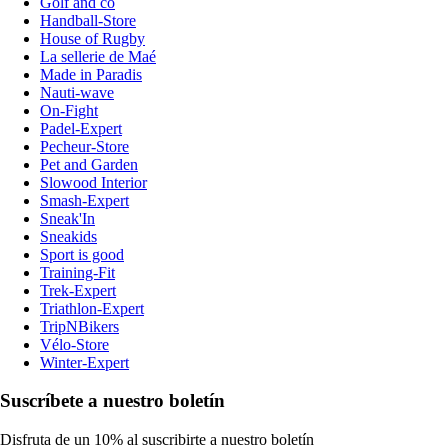
Golf and co
Handball-Store
House of Rugby
La sellerie de Maé
Made in Paradis
Nauti-wave
On-Fight
Padel-Expert
Pecheur-Store
Pet and Garden
Slowood Interior
Smash-Expert
Sneak'In
Sneakids
Sport is good
Training-Fit
Trek-Expert
Triathlon-Expert
TripNBikers
Vélo-Store
Winter-Expert
Suscríbete a nuestro boletín
Disfruta de un 10% al suscribirte a nuestro boletín