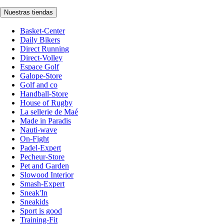
Nuestras tiendas
Basket-Center
Daily Bikers
Direct Running
Direct-Volley
Espace Golf
Galope-Store
Golf and co
Handball-Store
House of Rugby
La sellerie de Maé
Made in Paradis
Nauti-wave
On-Fight
Padel-Expert
Pecheur-Store
Pet and Garden
Slowood Interior
Smash-Expert
Sneak'In
Sneakids
Sport is good
Training-Fit