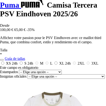
Puma
Camisa Tercera
PSV Eindhoven 2025/26
Desde
100,00 €
65,00 €
-35%
Affichez votre passion pour le PSV Eindhoven avec ce maillot third
Puma, que combina confort, estilo y rendimiento en el campo.
Talla
*
Guía de tallas
XS
24h
S
24h
M
L
XL
24h
2XL
3XL
Este campo es obligatorio
Estampados
Insignias oficiales