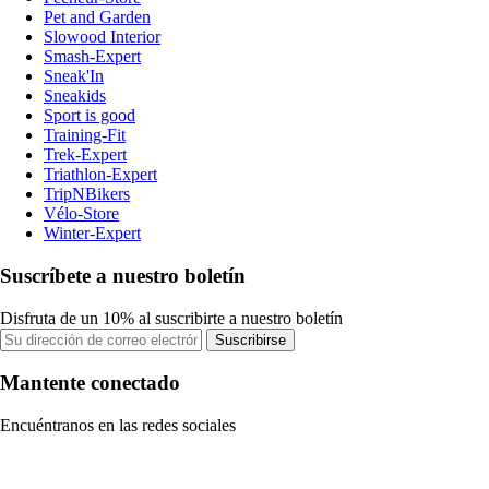
Pet and Garden
Slowood Interior
Smash-Expert
Sneak'In
Sneakids
Sport is good
Training-Fit
Trek-Expert
Triathlon-Expert
TripNBikers
Vélo-Store
Winter-Expert
Suscríbete a nuestro boletín
Disfruta de un 10% al suscribirte a nuestro boletín
Suscribirse
Mantente conectado
Encuéntranos en las redes sociales