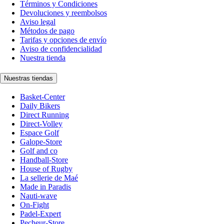
Términos y Condiciones
Devoluciones y reembolsos
Aviso legal
Métodos de pago
Tarifas y opciones de envío
Aviso de confidencialidad
Nuestra tienda
Nuestras tiendas
Basket-Center
Daily Bikers
Direct Running
Direct-Volley
Espace Golf
Galope-Store
Golf and co
Handball-Store
House of Rugby
La sellerie de Maé
Made in Paradis
Nauti-wave
On-Fight
Padel-Expert
Pecheur-Store