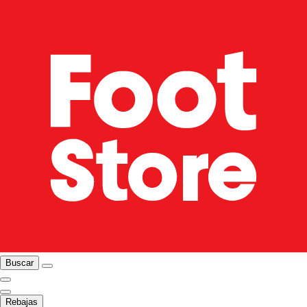
Buscar
Rebajas