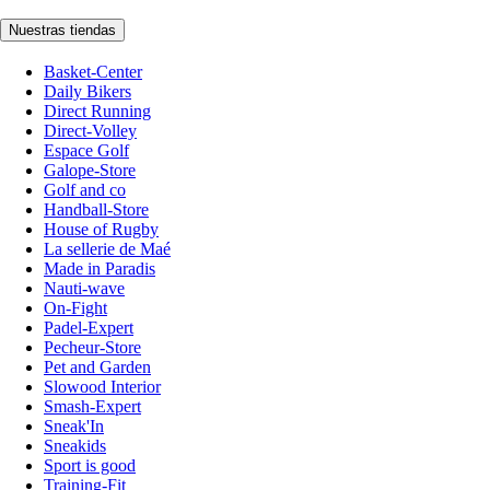
Nuestras tiendas
Basket-Center
Daily Bikers
Direct Running
Direct-Volley
Espace Golf
Galope-Store
Golf and co
Handball-Store
House of Rugby
La sellerie de Maé
Made in Paradis
Nauti-wave
On-Fight
Padel-Expert
Pecheur-Store
Pet and Garden
Slowood Interior
Smash-Expert
Sneak'In
Sneakids
Sport is good
Training-Fit