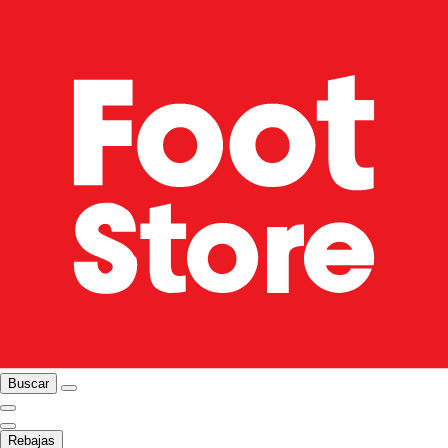
Buscar
Rebajas