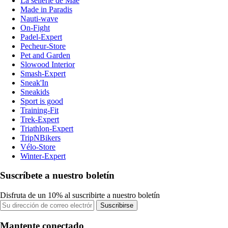
La sellerie de Maé
Made in Paradis
Nauti-wave
On-Fight
Padel-Expert
Pecheur-Store
Pet and Garden
Slowood Interior
Smash-Expert
Sneak'In
Sneakids
Sport is good
Training-Fit
Trek-Expert
Triathlon-Expert
TripNBikers
Vélo-Store
Winter-Expert
Suscríbete a nuestro boletín
Disfruta de un 10% al suscribirte a nuestro boletín
Suscribirse
Mantente conectado