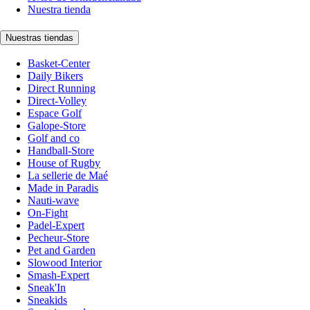
Nuestra tienda
Nuestras tiendas
Basket-Center
Daily Bikers
Direct Running
Direct-Volley
Espace Golf
Galope-Store
Golf and co
Handball-Store
House of Rugby
La sellerie de Maé
Made in Paradis
Nauti-wave
On-Fight
Padel-Expert
Pecheur-Store
Pet and Garden
Slowood Interior
Smash-Expert
Sneak'In
Sneakids