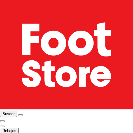
Buscar
Rebajas