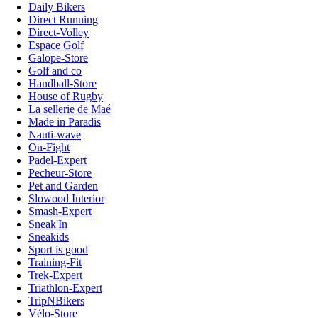
Daily Bikers
Direct Running
Direct-Volley
Espace Golf
Galope-Store
Golf and co
Handball-Store
House of Rugby
La sellerie de Maé
Made in Paradis
Nauti-wave
On-Fight
Padel-Expert
Pecheur-Store
Pet and Garden
Slowood Interior
Smash-Expert
Sneak'In
Sneakids
Sport is good
Training-Fit
Trek-Expert
Triathlon-Expert
TripNBikers
Vélo-Store