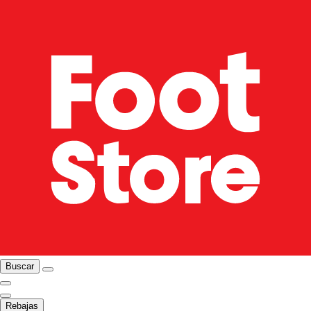
Buscar
Rebajas