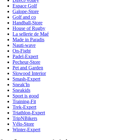
Direct-Volley
Espace Golf
Galope-Store
Golf and co
Handball-Store
House of Rugby
La sellerie de Maé
Made in Paradis
Nauti-wave
On-Fight
Padel-Expert
Pecheur-Store
Pet and Garden
Slowood Interior
Smash-Expert
Sneak'In
Sneakids
Sport is good
Training-Fit
Trek-Expert
Triathlon-Expert
TripNBikers
Vélo-Store
Winter-Expert