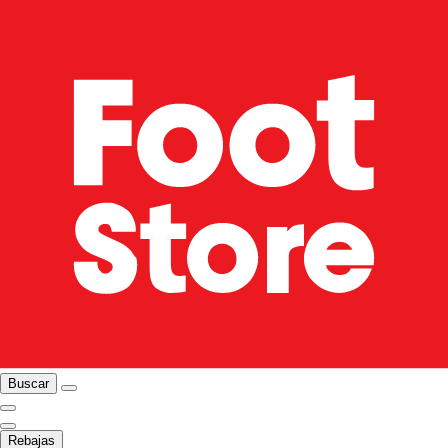
Buscar
Rebajas