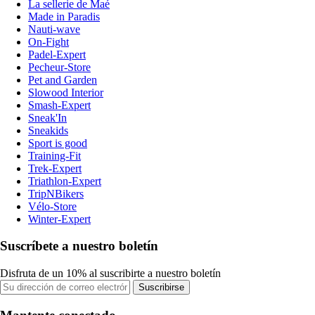
La sellerie de Maé
Made in Paradis
Nauti-wave
On-Fight
Padel-Expert
Pecheur-Store
Pet and Garden
Slowood Interior
Smash-Expert
Sneak'In
Sneakids
Sport is good
Training-Fit
Trek-Expert
Triathlon-Expert
TripNBikers
Vélo-Store
Winter-Expert
Suscríbete a nuestro boletín
Disfruta de un 10% al suscribirte a nuestro boletín
Suscribirse