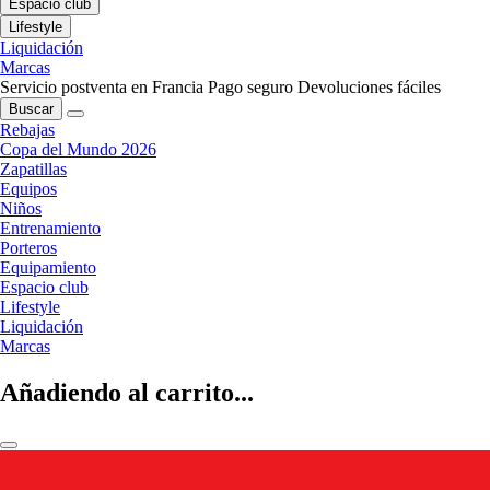
Espacio club
Lifestyle
Liquidación
Marcas
Servicio postventa en Francia
Pago seguro
Devoluciones fáciles
Buscar
Rebajas
Copa del Mundo 2026
Zapatillas
Equipos
Niños
Entrenamiento
Porteros
Equipamiento
Espacio club
Lifestyle
Liquidación
Marcas
Añadiendo al carrito...