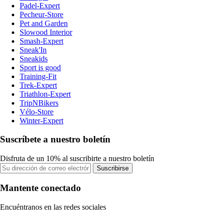
Padel-Expert
Pecheur-Store
Pet and Garden
Slowood Interior
Smash-Expert
Sneak'In
Sneakids
Sport is good
Training-Fit
Trek-Expert
Triathlon-Expert
TripNBikers
Vélo-Store
Winter-Expert
Suscríbete a nuestro boletín
Disfruta de un 10% al suscribirte a nuestro boletín
Suscribirse
Mantente conectado
Encuéntranos en las redes sociales