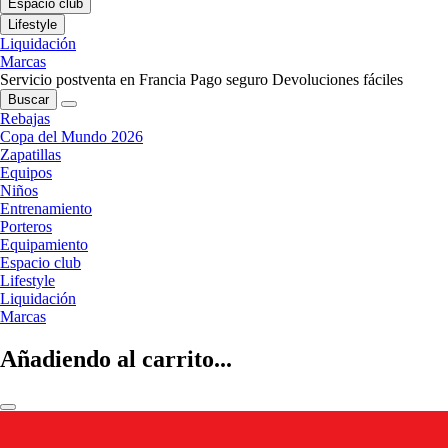
Espacio club
Lifestyle
Liquidación
Marcas
Servicio postventa en Francia
Pago seguro
Devoluciones fáciles
Buscar
Rebajas
Copa del Mundo 2026
Zapatillas
Equipos
Niños
Entrenamiento
Porteros
Equipamiento
Espacio club
Lifestyle
Liquidación
Marcas
Añadiendo al carrito...