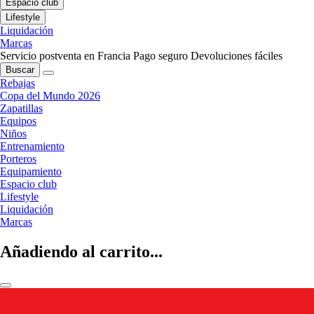
Espacio club
Lifestyle
Liquidación
Marcas
Servicio postventa en Francia
Pago seguro
Devoluciones fáciles
Buscar
Rebajas
Copa del Mundo 2026
Zapatillas
Equipos
Niños
Entrenamiento
Porteros
Equipamiento
Espacio club
Lifestyle
Liquidación
Marcas
Añadiendo al carrito...