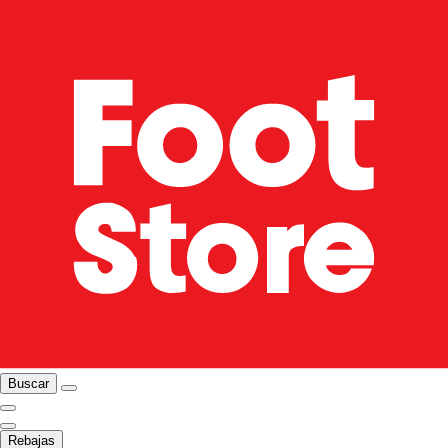
Buscar
Rebajas