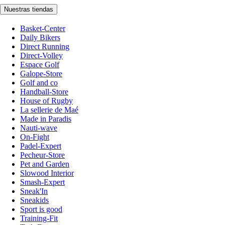
Nuestras tiendas
Basket-Center
Daily Bikers
Direct Running
Direct-Volley
Espace Golf
Galope-Store
Golf and co
Handball-Store
House of Rugby
La sellerie de Maé
Made in Paradis
Nauti-wave
On-Fight
Padel-Expert
Pecheur-Store
Pet and Garden
Slowood Interior
Smash-Expert
Sneak'In
Sneakids
Sport is good
Training-Fit