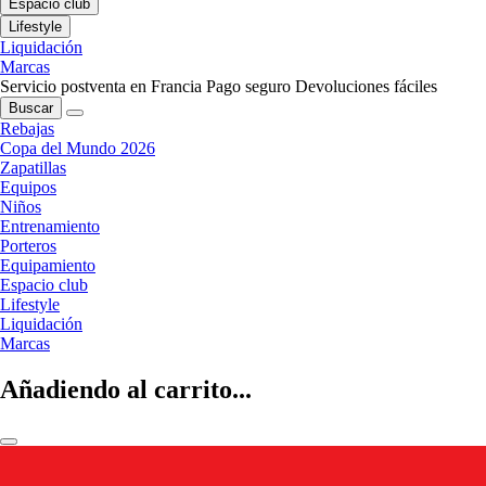
Espacio club
Lifestyle
Liquidación
Marcas
Servicio postventa en Francia
Pago seguro
Devoluciones fáciles
Buscar
Rebajas
Copa del Mundo 2026
Zapatillas
Equipos
Niños
Entrenamiento
Porteros
Equipamiento
Espacio club
Lifestyle
Liquidación
Marcas
Añadiendo al carrito...