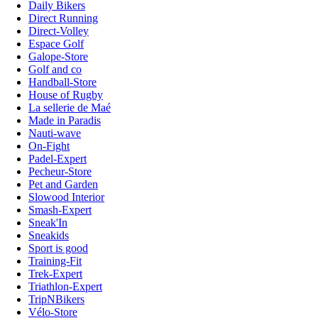
Daily Bikers
Direct Running
Direct-Volley
Espace Golf
Galope-Store
Golf and co
Handball-Store
House of Rugby
La sellerie de Maé
Made in Paradis
Nauti-wave
On-Fight
Padel-Expert
Pecheur-Store
Pet and Garden
Slowood Interior
Smash-Expert
Sneak'In
Sneakids
Sport is good
Training-Fit
Trek-Expert
Triathlon-Expert
TripNBikers
Vélo-Store