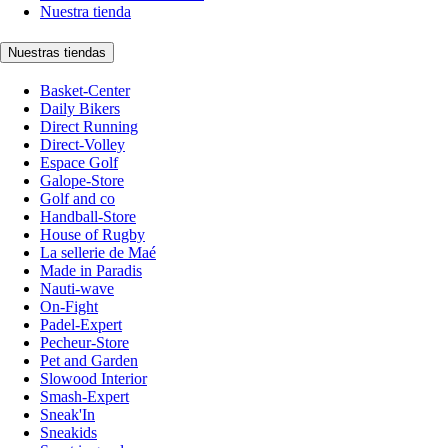
Nuestra tienda
Nuestras tiendas
Basket-Center
Daily Bikers
Direct Running
Direct-Volley
Espace Golf
Galope-Store
Golf and co
Handball-Store
House of Rugby
La sellerie de Maé
Made in Paradis
Nauti-wave
On-Fight
Padel-Expert
Pecheur-Store
Pet and Garden
Slowood Interior
Smash-Expert
Sneak'In
Sneakids