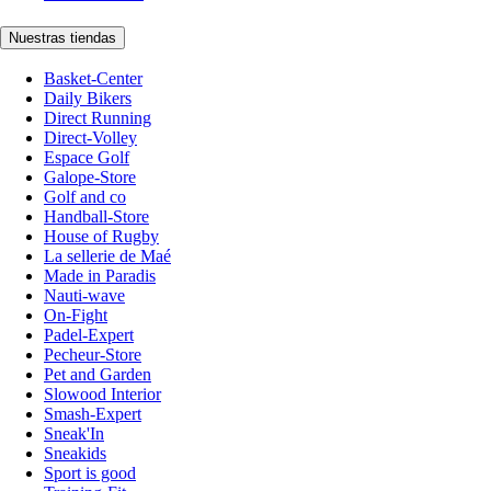
Nuestras tiendas
Basket-Center
Daily Bikers
Direct Running
Direct-Volley
Espace Golf
Galope-Store
Golf and co
Handball-Store
House of Rugby
La sellerie de Maé
Made in Paradis
Nauti-wave
On-Fight
Padel-Expert
Pecheur-Store
Pet and Garden
Slowood Interior
Smash-Expert
Sneak'In
Sneakids
Sport is good