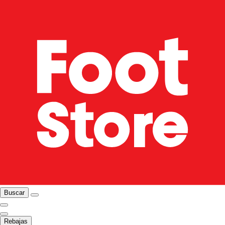
Buscar
Rebajas