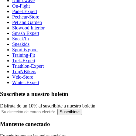
Nauti-wave
On-Fight
Padel-Expert
Pecheur-Store
Pet and Garden
Slowood Interior
Smash-Expert
Sneak'In
Sneakids
Sport is good
Training-Fit
Trek-Expert
Triathlon-Expert
TripNBikers
Vélo-Store
Winter-Expert
Suscríbete a nuestro boletín
Disfruta de un 10% al suscribirte a nuestro boletín
Suscribirse
Mantente conectado
Encuéntranos en las redes sociales