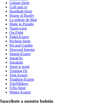
Galope-Store
Golf and co
Handball-Store
House of Rugby
La sellerie de Maé
Made in Paradis
Nauti-wave
On-Fight
Padel-Expert
Pecheur-Store
Pet and Garden
Slowood Interior
Smash-Expert
Sneak'In
Sneakids
Sport is good
Training-Fit
Trek-Expert
Triathlon-Expert
TripNBikers
Vélo-Store
Winter-Expert
Suscríbete a nuestro boletín