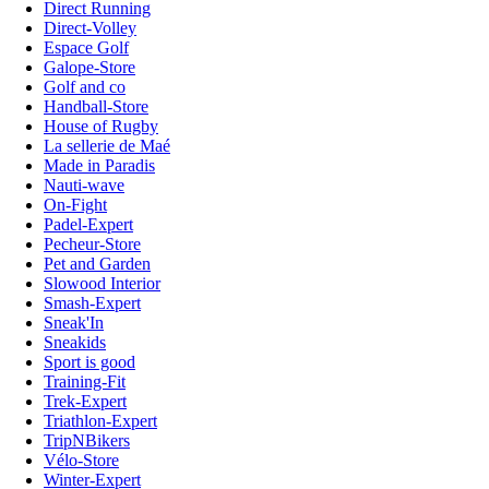
Direct Running
Direct-Volley
Espace Golf
Galope-Store
Golf and co
Handball-Store
House of Rugby
La sellerie de Maé
Made in Paradis
Nauti-wave
On-Fight
Padel-Expert
Pecheur-Store
Pet and Garden
Slowood Interior
Smash-Expert
Sneak'In
Sneakids
Sport is good
Training-Fit
Trek-Expert
Triathlon-Expert
TripNBikers
Vélo-Store
Winter-Expert