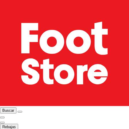
Buscar
Rebajas