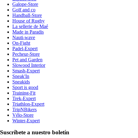
Galope-Store
Golf and co
Handball-Store
House of Rugby
La sellerie de Maé
Made in Paradis
Nauti-wave
On-Fight
Padel-Expert
Pecheur-Store
Pet and Garden
Slowood Interior
Smash-Expert
Sneak'In
Sneakids
Sport is good
Training-Fit
Trek-Expert
Triathlon-Expert
TripNBikers
Vélo-Store
Winter-Expert
Suscríbete a nuestro boletín