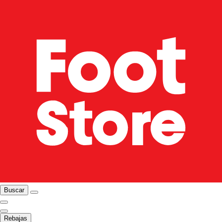
Buscar
Rebajas