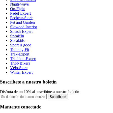
Nauti-wave
On-Fight
Padel-Expert
Pecheur-Store
Pet and Garden
Slowood Interior
Smash-Expert
Sneak'In
Sneakids
Sport is good
Training-Fit
Trek-Expert
Triathlon-Expert
TripNBikers
Vélo-Store
Winter-Expert
Suscríbete a nuestro boletín
Disfruta de un 10% al suscribirte a nuestro boletín
Suscribirse
Mantente conectado