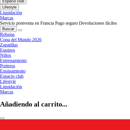
Espacio club
Lifestyle
Liquidación
Marcas
Servicio postventa en Francia
Pago seguro
Devoluciones fáciles
Buscar
Rebajas
Copa del Mundo 2026
Zapatillas
Equipos
Niños
Entrenamiento
Porteros
Equipamiento
Espacio club
Lifestyle
Liquidación
Marcas
Añadiendo al carrito...