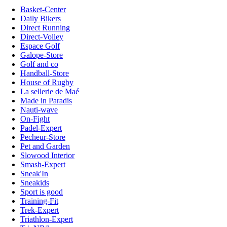
Basket-Center
Daily Bikers
Direct Running
Direct-Volley
Espace Golf
Galope-Store
Golf and co
Handball-Store
House of Rugby
La sellerie de Maé
Made in Paradis
Nauti-wave
On-Fight
Padel-Expert
Pecheur-Store
Pet and Garden
Slowood Interior
Smash-Expert
Sneak'In
Sneakids
Sport is good
Training-Fit
Trek-Expert
Triathlon-Expert