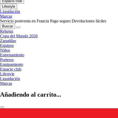
Espacio club
Lifestyle
Liquidación
Marcas
Servicio postventa en Francia
Pago seguro
Devoluciones fáciles
Buscar
Rebajas
Copa del Mundo 2026
Zapatillas
Equipos
Niños
Entrenamiento
Porteros
Equipamiento
Espacio club
Lifestyle
Liquidación
Marcas
Añadiendo al carrito...