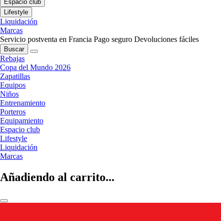
Espacio club
Lifestyle
Liquidación
Marcas
Servicio postventa en Francia
Pago seguro
Devoluciones fáciles
Buscar
Rebajas
Copa del Mundo 2026
Zapatillas
Equipos
Niños
Entrenamiento
Porteros
Equipamiento
Espacio club
Lifestyle
Liquidación
Marcas
Añadiendo al carrito...