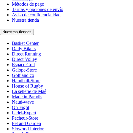
Métodos de pago
Tarifas y opciones de envío
Aviso de confidencialidad
Nuestra tienda
Nuestras tiendas
Basket-Center
Daily Bikers
Direct Running
Direct-Volley
Espace Golf
Galope-Store
Golf and co
Handball-Store
House of Rugby
La sellerie de Maé
Made in Paradis
Nauti-wave
On-Fight
Padel-Expert
Pecheur-Store
Pet and Garden
Slowood Interior