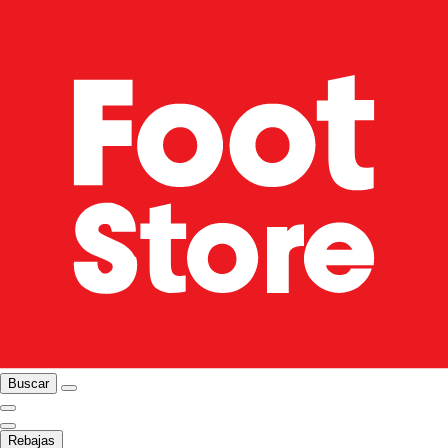
Buscar
Rebajas