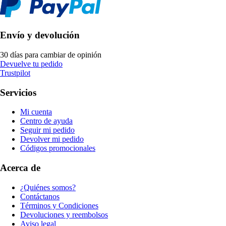
Envío y devolución
30 días para cambiar de opinión
Devuelve tu pedido
Trustpilot
Servicios
Mi cuenta
Centro de ayuda
Seguir mi pedido
Devolver mi pedido
Códigos promocionales
Acerca de
¿Quiénes somos?
Contáctanos
Términos y Condiciones
Devoluciones y reembolsos
Aviso legal