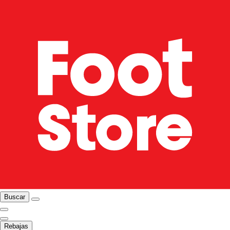
Buscar
Rebajas