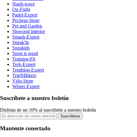
Nauti-wave
On-Fight
Padel-Expert
Pecheur-Store
Pet and Garden
Slowood Interior
Smash-Expert
Sneak'In
Sneakids
Sport is good
Training-Fit
Trek-Expert
Triathlon-Expert
TripNBikers
Vélo-Store
Winter-Expert
Suscríbete a nuestro boletín
Disfruta de un 10% al suscribirte a nuestro boletín
Suscribirse
Mantente conectado