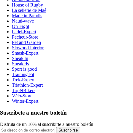
House of Rugby
La sellerie de Maé
Made in Paradis
Nauti-wave
On-Fight
Padel-Expert
Pecheur-Store
Pet and Garden
Slowood Interior
Smash-Expert
Sneak'In
Sneakids
Sport is good
Training-Fit
Trek-Expert
Triathlon-Expert
TripNBikers
Vélo-Store
Winter-Expert
Suscríbete a nuestro boletín
Disfruta de un 10% al suscribirte a nuestro boletín
Suscribirse