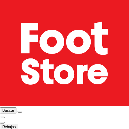
Buscar
Rebajas