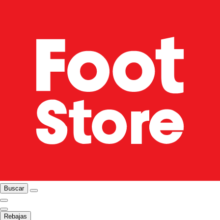
Buscar
Rebajas