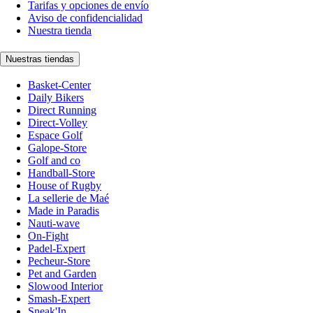
Tarifas y opciones de envío
Aviso de confidencialidad
Nuestra tienda
Nuestras tiendas
Basket-Center
Daily Bikers
Direct Running
Direct-Volley
Espace Golf
Galope-Store
Golf and co
Handball-Store
House of Rugby
La sellerie de Maé
Made in Paradis
Nauti-wave
On-Fight
Padel-Expert
Pecheur-Store
Pet and Garden
Slowood Interior
Smash-Expert
Sneak'In