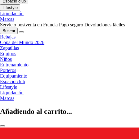
Espacio club
Lifestyle
Liquidación
Marcas
Servicio postventa en Francia
Pago seguro
Devoluciones fáciles
Buscar
Rebajas
Copa del Mundo 2026
Zapatillas
Equipos
Niños
Entrenamiento
Porteros
Equipamiento
Espacio club
Lifestyle
Liquidación
Marcas
Añadiendo al carrito...