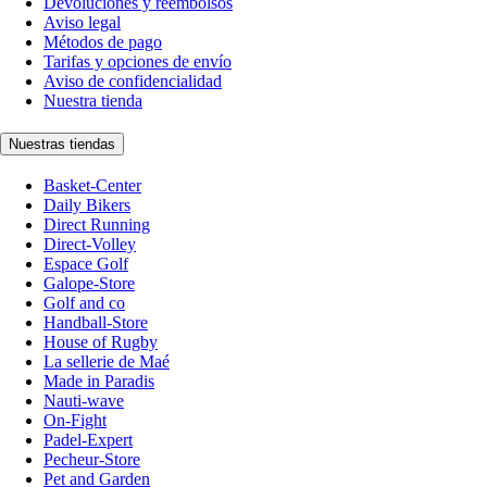
Devoluciones y reembolsos
Aviso legal
Métodos de pago
Tarifas y opciones de envío
Aviso de confidencialidad
Nuestra tienda
Nuestras tiendas
Basket-Center
Daily Bikers
Direct Running
Direct-Volley
Espace Golf
Galope-Store
Golf and co
Handball-Store
House of Rugby
La sellerie de Maé
Made in Paradis
Nauti-wave
On-Fight
Padel-Expert
Pecheur-Store
Pet and Garden