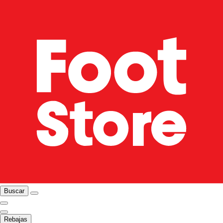
Buscar
Rebajas