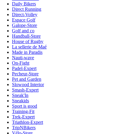
Daily Bikers
Direct Running
Direct-Volley
Espace Golf
Galope-Store
Golf and co
Handball-Store
House of Rugby
La sellerie de Maé
Made in Paradis
Nauti-wave
On-Fight
Padel-Expert
Pecheur-Store
Pet and Garden
Slowood Interior
Smash-Expert
Sneak'In
Sneakids
Sport is good
Training-Fit
Trek-Expert
Triathlon-Expert
TripNBikers
Vélo-Store