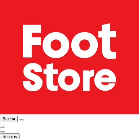
Buscar
Rebajas