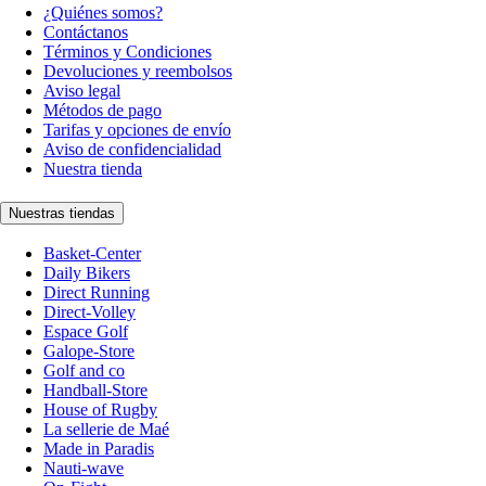
¿Quiénes somos?
Contáctanos
Términos y Condiciones
Devoluciones y reembolsos
Aviso legal
Métodos de pago
Tarifas y opciones de envío
Aviso de confidencialidad
Nuestra tienda
Nuestras tiendas
Basket-Center
Daily Bikers
Direct Running
Direct-Volley
Espace Golf
Galope-Store
Golf and co
Handball-Store
House of Rugby
La sellerie de Maé
Made in Paradis
Nauti-wave