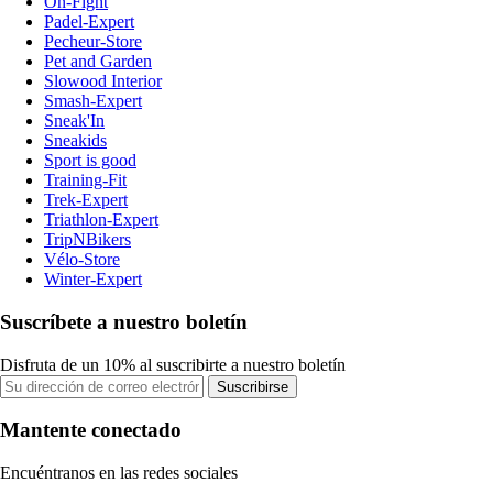
On-Fight
Padel-Expert
Pecheur-Store
Pet and Garden
Slowood Interior
Smash-Expert
Sneak'In
Sneakids
Sport is good
Training-Fit
Trek-Expert
Triathlon-Expert
TripNBikers
Vélo-Store
Winter-Expert
Suscríbete a nuestro boletín
Disfruta de un 10% al suscribirte a nuestro boletín
Suscribirse
Mantente conectado
Encuéntranos en las redes sociales