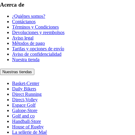
Acerca de
¿Quiénes somos?
Contáctanos
Términos y Condiciones
Devoluciones y reembolsos
Aviso legal
Métodos de pago
Tarifas y opciones de envío
Aviso de confidencialidad
Nuestra tienda
Nuestras tiendas
Basket-Center
Daily Bikers
Direct Running
Direct-Volley
Espace Golf
Galope-Store
Golf and co
Handball-Store
House of Rugby
La sellerie de Maé