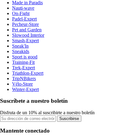
Made in Paradis
Nauti-wave
On-Fight
Padel-Expert
Pecheur-Store
Pet and Garden
Slowood Interior
Smash-Expert
Sneak'In
Sneakids
Sport is good
Training-Fit
Trek-Expert
Triathlon-Expert
TripNBikers
Vélo-Store
Winter-Expert
Suscríbete a nuestro boletín
Disfruta de un 10% al suscribirte a nuestro boletín
Suscribirse
Mantente conectado