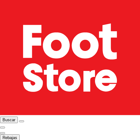
Buscar
Rebajas